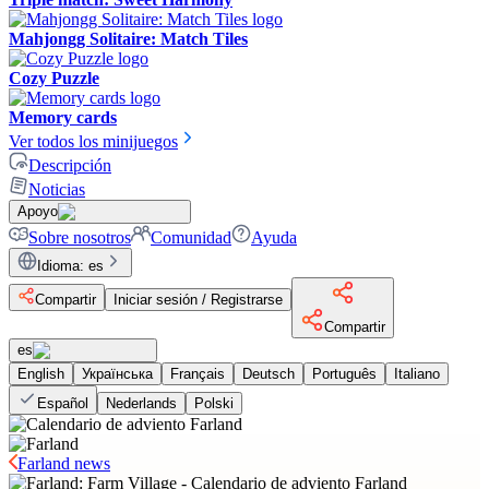
Mahjongg Solitaire: Match Tiles
Cozy Puzzle
Memory cards
Ver todos los minijuegos
Descripción
Noticias
Apoyo
Sobre nosotros
Comunidad
Ayuda
Idioma
:
es
Compartir
Iniciar sesión / Registrarse
Compartir
es
English
Українська
Français
Deutsch
Português
Italiano
Español
Nederlands
Polski
Farland news