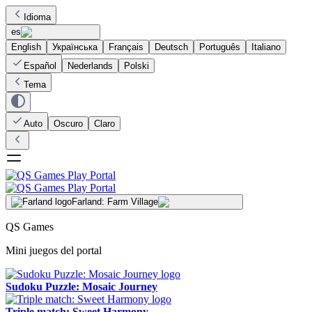
Idioma
es
English
Українська
Français
Deutsch
Português
Italiano
Español
Nederlands
Polski
Tema
Auto
Oscuro
Claro
Farland: Farm Village
QS Games
Mini juegos del portal
Sudoku Puzzle: Mosaic Journey
Triple match: Sweet Harmony