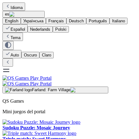
Idioma
es
English
Українська
Français
Deutsch
Português
Italiano
Español
Nederlands
Polski
Tema
Auto
Oscuro
Claro
Farland: Farm Village
QS Games
Mini juegos del portal
Sudoku Puzzle: Mosaic Journey
Triple match: Sweet Harmony