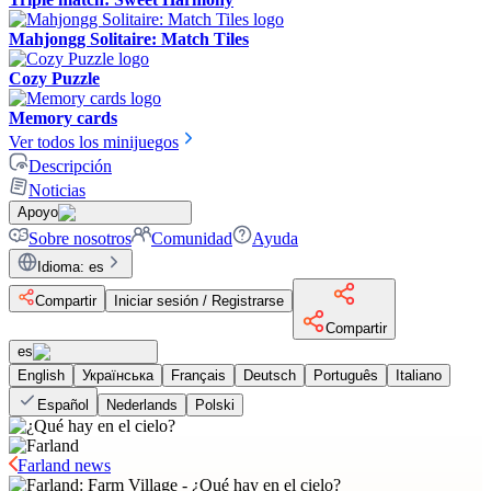
Mahjongg Solitaire: Match Tiles
Cozy Puzzle
Memory cards
Ver todos los minijuegos
Descripción
Noticias
Apoyo
Sobre nosotros
Comunidad
Ayuda
Idioma
:
es
Compartir
Iniciar sesión / Registrarse
Compartir
es
English
Українська
Français
Deutsch
Português
Italiano
Español
Nederlands
Polski
Farland news