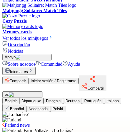
Mahjongg Solitaire: Match Tiles
Cozy Puzzle
Memory cards
Ver todos los minijuegos
Descripción
Noticias
Apoyo
Sobre nosotros
Comunidad
Ayuda
Idioma
:
es
Compartir
Iniciar sesión / Registrarse
Compartir
es
English
Українська
Français
Deutsch
Português
Italiano
Español
Nederlands
Polski
Farland news