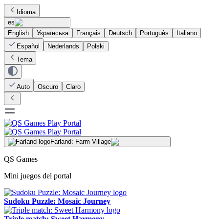
Idioma
es
English
Українська
Français
Deutsch
Português
Italiano
Español
Nederlands
Polski
Tema
Auto
Oscuro
Claro
Farland: Farm Village
QS Games
Mini juegos del portal
Sudoku Puzzle: Mosaic Journey
Triple match: Sweet Harmony