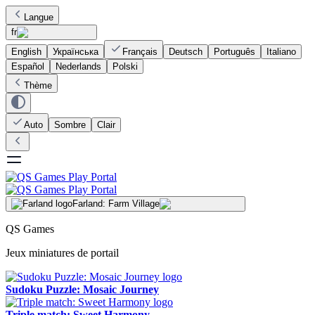
Langue
fr
English
Українська
Français
Deutsch
Português
Italiano
Español
Nederlands
Polski
Thème
Auto
Sombre
Clair
Farland: Farm Village
QS Games
Jeux miniatures de portail
Sudoku Puzzle: Mosaic Journey
Triple match: Sweet Harmony