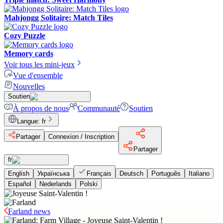
Mahjongg Solitaire: Match Tiles
Cozy Puzzle
Memory cards
Voir tous les mini-jeux
Vue d'ensemble
Nouvelles
Soutien
À propos de nous
Communauté
Soutien
Langue
:
fr
Partager
Connexion / Inscription
Partager
fr
English
Українська
Français
Deutsch
Português
Italiano
Español
Nederlands
Polski
Farland news