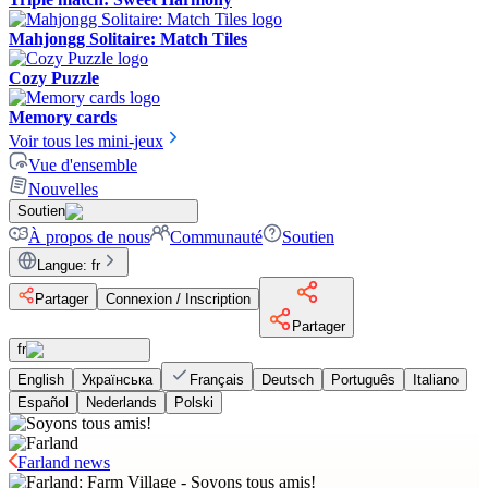
Mahjongg Solitaire: Match Tiles
Cozy Puzzle
Memory cards
Voir tous les mini-jeux
Vue d'ensemble
Nouvelles
Soutien
À propos de nous
Communauté
Soutien
Langue
:
fr
Partager
Connexion / Inscription
Partager
fr
English
Українська
Français
Deutsch
Português
Italiano
Español
Nederlands
Polski
Farland news