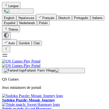
Langue
fr
English
Українська
Français
Deutsch
Português
Italiano
Español
Nederlands
Polski
Thème
Auto
Sombre
Clair
Farland: Farm Village
QS Games
Jeux miniatures de portail
Sudoku Puzzle: Mosaic Journey
Triple match: Sweet Harmony