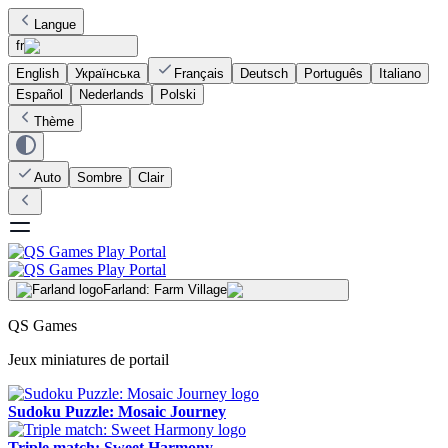
Langue
fr
English
Українська
Français
Deutsch
Português
Italiano
Español
Nederlands
Polski
Thème
Auto
Sombre
Clair
Farland: Farm Village
QS Games
Jeux miniatures de portail
Sudoku Puzzle: Mosaic Journey
Triple match: Sweet Harmony