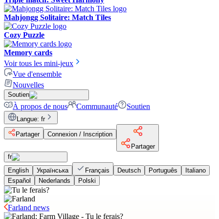
Mahjongg Solitaire: Match Tiles
Cozy Puzzle
Memory cards
Voir tous les mini-jeux
Vue d'ensemble
Nouvelles
Soutien
À propos de nous
Communauté
Soutien
Langue
:
fr
Partager
Connexion / Inscription
Partager
fr
English
Українська
Français
Deutsch
Português
Italiano
Español
Nederlands
Polski
Farland news