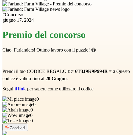
#
Concorso
giugno 17, 2024
Premio del concorso
Ciao, Farlanders! Ottimo lavoro con il puzzle! 😎
Prendi il tuo CODICE REGALO 👉
6T3J9K9P994R
👈 Questo
codice è valido fino al
20 Giugno
.
Segui
il link
per sapere come utilizzare il codice.
0
0
0
0
0
Condividi