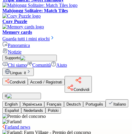
Mahjongg Solitaire: Match Tiles
Cozy Puzzle
Memory cards
Guarda tutti i mini giochi
Panoramica
Notizie
Supporto
Chi siamo
Comunità
Aiuto
Lingua
:
it
Condividi
Accedi / Registrati
Condividi
it
English
Українська
Français
Deutsch
Português
Italiano
Español
Nederlands
Polski
Farland news