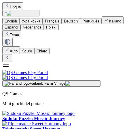
Lingua
it
English
Українська
Français
Deutsch
Português
Italiano
Español
Nederlands
Polski
Tema
Auto
Scuro
Chiaro
Farland: Farm Village
QS Games
Mini giochi del portale
Sudoku Puzzle: Mosaic Journey
Triple match: Sweet Harmony