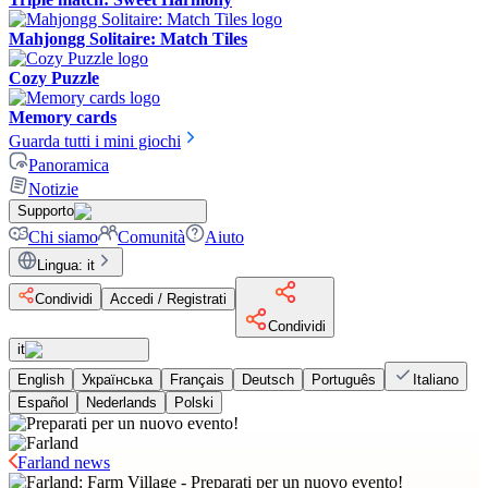
Mahjongg Solitaire: Match Tiles
Cozy Puzzle
Memory cards
Guarda tutti i mini giochi
Panoramica
Notizie
Supporto
Chi siamo
Comunità
Aiuto
Lingua
:
it
Condividi
Accedi / Registrati
Condividi
it
English
Українська
Français
Deutsch
Português
Italiano
Español
Nederlands
Polski
Farland news