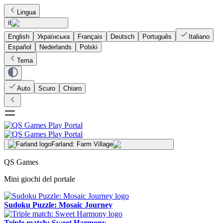
Lingua
it
English
Українська
Français
Deutsch
Português
Italiano
Español
Nederlands
Polski
Tema
Auto
Scuro
Chiaro
Farland: Farm Village
QS Games
Mini giochi del portale
Sudoku Puzzle: Mosaic Journey
Triple match: Sweet Harmony