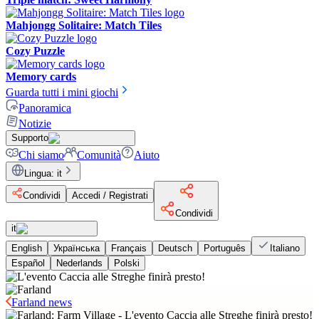
Mahjongg Solitaire: Match Tiles
Cozy Puzzle
Memory cards
Guarda tutti i mini giochi
Panoramica
Notizie
Supporto
Chi siamo
Comunità
Aiuto
Lingua
:
it
Condividi
Accedi / Registrati
Condividi
it
English
Українська
Français
Deutsch
Português
Italiano
Español
Nederlands
Polski
Farland news