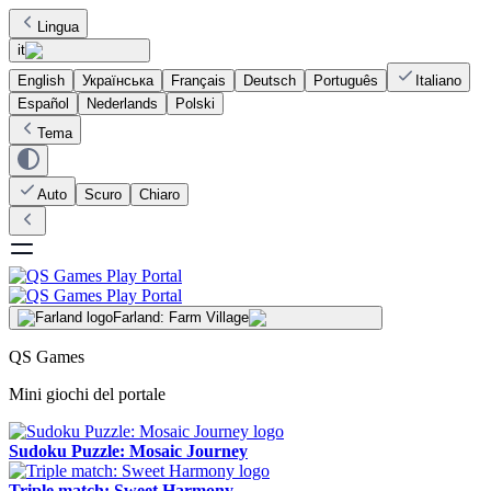
Lingua
it
English
Українська
Français
Deutsch
Português
Italiano
Español
Nederlands
Polski
Tema
Auto
Scuro
Chiaro
Farland: Farm Village
QS Games
Mini giochi del portale
Sudoku Puzzle: Mosaic Journey
Triple match: Sweet Harmony