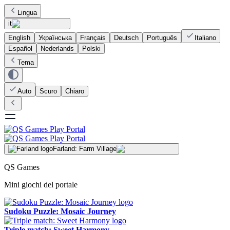
Lingua
it
English
Українська
Français
Deutsch
Português
Italiano
Español
Nederlands
Polski
Tema
Auto
Scuro
Chiaro
Farland: Farm Village
QS Games
Mini giochi del portale
Sudoku Puzzle: Mosaic Journey
Triple match: Sweet Harmony