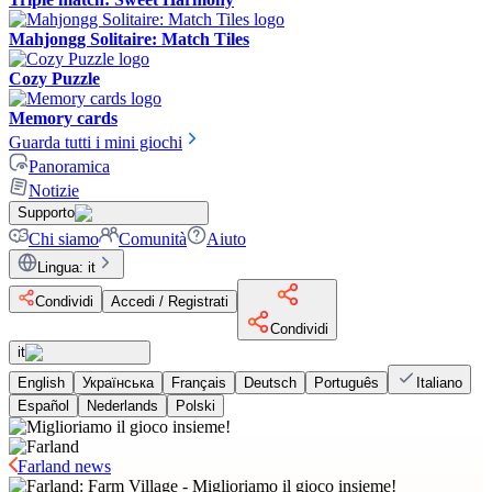
Mahjongg Solitaire: Match Tiles
Cozy Puzzle
Memory cards
Guarda tutti i mini giochi
Panoramica
Notizie
Supporto
Chi siamo
Comunità
Aiuto
Lingua
:
it
Condividi
Accedi / Registrati
Condividi
it
English
Українська
Français
Deutsch
Português
Italiano
Español
Nederlands
Polski
Farland news