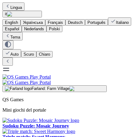
Lingua
it
English
Українська
Français
Deutsch
Português
Italiano
Español
Nederlands
Polski
Tema
Auto
Scuro
Chiaro
Farland: Farm Village
QS Games
Mini giochi del portale
Sudoku Puzzle: Mosaic Journey
Triple match: Sweet Harmony