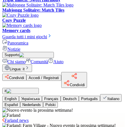
Mahjongg Solitaire: Match Tiles
Cozy Puzzle
Memory cards
Guarda tutti i mini giochi
Panoramica
Notizie
Supporto
Chi siamo
Comunità
Aiuto
Lingua
:
it
Condividi
Accedi / Registrati
Condividi
it
English
Українська
Français
Deutsch
Português
Italiano
Español
Nederlands
Polski
Farland news