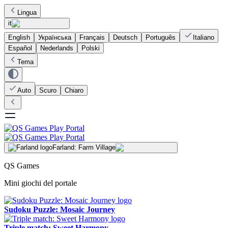
Lingua
it
English
Українська
Français
Deutsch
Português
Italiano
Español
Nederlands
Polski
Tema
Auto
Scuro
Chiaro
Farland: Farm Village
QS Games
Mini giochi del portale
Sudoku Puzzle: Mosaic Journey
Triple match: Sweet Harmony