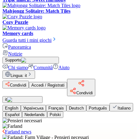
Mahjongg Solitaire: Match Tiles
Cozy Puzzle
Memory cards
Guarda tutti i mini giochi
Panoramica
Notizie
Supporto
Chi siamo
Comunità
Aiuto
Lingua
:
it
Condividi
Accedi / Registrati
Condividi
it
English
Українська
Français
Deutsch
Português
Italiano
Español
Nederlands
Polski
Farland news