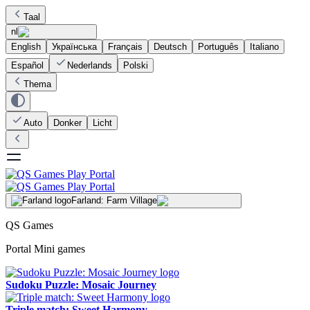
Taal
nl
English
Українська
Français
Deutsch
Português
Italiano
Español
Nederlands
Polski
Thema
Auto
Donker
Licht
Farland: Farm Village
QS Games
Portal Mini games
Sudoku Puzzle: Mosaic Journey
Triple match: Sweet Harmony