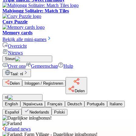
Mahjongg Solitaire: Match Tiles
Cozy Puzzle
Memory cards
Bekijk alle mini-games
Overzicht
Nieuws
Steun
Over ons
Gemeenschap
Hulp
Taal
:
nl
Delen
Inloggen / Registreren
Delen
nl
English
Українська
Français
Deutsch
Português
Italiano
Español
Nederlands
Polski
Farland news