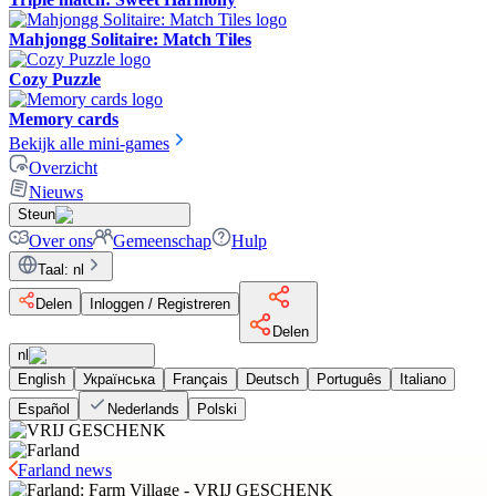
Mahjongg Solitaire: Match Tiles
Cozy Puzzle
Memory cards
Bekijk alle mini-games
Overzicht
Nieuws
Steun
Over ons
Gemeenschap
Hulp
Taal
:
nl
Delen
Inloggen / Registreren
Delen
nl
English
Українська
Français
Deutsch
Português
Italiano
Español
Nederlands
Polski
Farland news