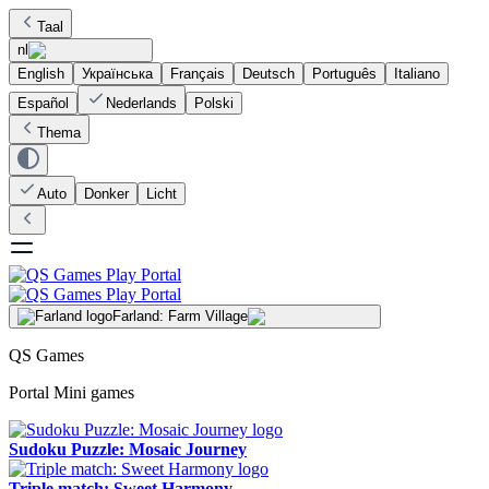
Taal
nl
English
Українська
Français
Deutsch
Português
Italiano
Español
Nederlands
Polski
Thema
Auto
Donker
Licht
Farland: Farm Village
QS Games
Portal Mini games
Sudoku Puzzle: Mosaic Journey
Triple match: Sweet Harmony