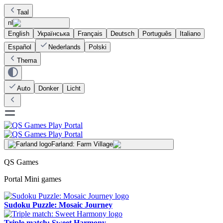
Taal
nl
English
Українська
Français
Deutsch
Português
Italiano
Español
Nederlands
Polski
Thema
Auto
Donker
Licht
Farland: Farm Village
QS Games
Portal Mini games
Sudoku Puzzle: Mosaic Journey
Triple match: Sweet Harmony