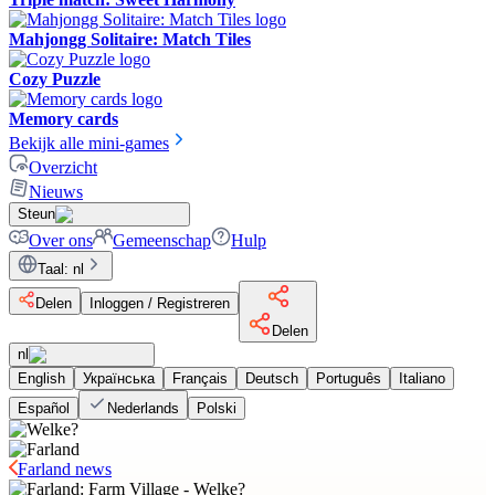
Mahjongg Solitaire: Match Tiles
Cozy Puzzle
Memory cards
Bekijk alle mini-games
Overzicht
Nieuws
Steun
Over ons
Gemeenschap
Hulp
Taal
:
nl
Delen
Inloggen / Registreren
Delen
nl
English
Українська
Français
Deutsch
Português
Italiano
Español
Nederlands
Polski
Farland news