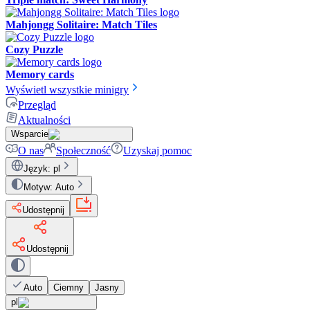
Mahjongg Solitaire: Match Tiles
Cozy Puzzle
Memory cards
Wyświetl wszystkie minigry
Przegląd
Aktualności
Wsparcie
O nas
Społeczność
Uzyskaj pomoc
Język
:
pl
Motyw
:
Auto
Udostępnij
Udostępnij
Auto
Ciemny
Jasny
pl