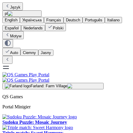
Język
pl
English
Українська
Français
Deutsch
Português
Italiano
Español
Nederlands
Polski
Motyw
Auto
Ciemny
Jasny
Farland: Farm Village
QS Games
Portal Minigier
Sudoku Puzzle: Mosaic Journey
Triple match: Sweet Harmony