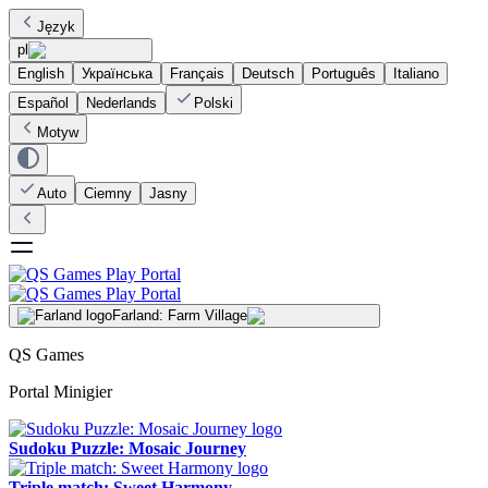
Język
pl
English
Українська
Français
Deutsch
Português
Italiano
Español
Nederlands
Polski
Motyw
Auto
Ciemny
Jasny
Farland: Farm Village
QS Games
Portal Minigier
Sudoku Puzzle: Mosaic Journey
Triple match: Sweet Harmony