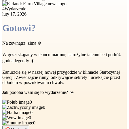
#
Wydarzenie
luty 17, 2026
Gotowi?
Na zewnątrz: zima ❄️
W grze: skąpany w słońcu marmur, starożytne tajemnice i podróż
godna legendy ☀️
Zanurzcie się w naszej nowej przygodzie w klimacie Starożytnej
Grecji. Zwiedzajcie ruiny, odkrywajcie sekrety i uciekajcie przed
chłodem w poszukiwaniu chwały.
Jak podoba wam się to wydarzenie? 👀
0
0
0
0
0