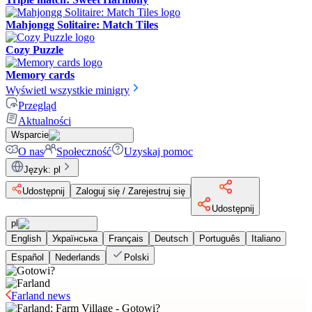
Mahjongg Solitaire: Match Tiles
Cozy Puzzle
Memory cards
Wyświetl wszystkie minigry
Przegląd
Aktualności
Wsparcie
O nas
Społeczność
Uzyskaj pomoc
Język
:
pl
Udostępnij
Zaloguj się / Zarejestruj się
Udostępnij
pl
English
Українська
Français
Deutsch
Português
Italiano
Español
Nederlands
Polski
Farland news