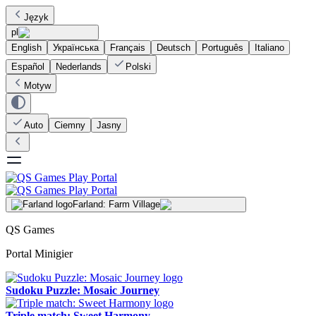
Język
pl
English
Українська
Français
Deutsch
Português
Italiano
Español
Nederlands
Polski
Motyw
Auto
Ciemny
Jasny
Farland: Farm Village
QS Games
Portal Minigier
Sudoku Puzzle: Mosaic Journey
Triple match: Sweet Harmony