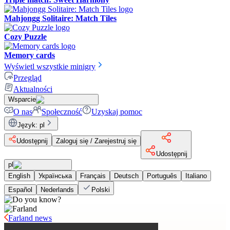
Mahjongg Solitaire: Match Tiles
Cozy Puzzle
Memory cards
Wyświetl wszystkie minigry
Przegląd
Aktualności
Wsparcie
O nas
Społeczność
Uzyskaj pomoc
Język
:
pl
Udostępnij
Zaloguj się / Zarejestruj się
Udostępnij
pl
English
Українська
Français
Deutsch
Português
Italiano
Español
Nederlands
Polski
Farland news