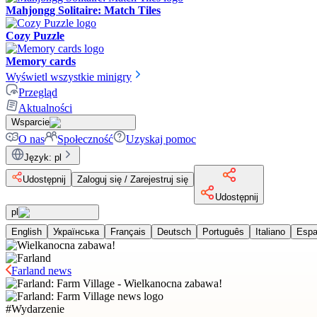
Mahjongg Solitaire: Match Tiles
Cozy Puzzle
Memory cards
Wyświetl wszystkie minigry
Przegląd
Aktualności
Wsparcie
O nas
Społeczność
Uzyskaj pomoc
Język
:
pl
Udostępnij
Zaloguj się / Zarejestruj się
Udostępnij
pl
English
Українська
Français
Deutsch
Português
Italiano
Espa
Farland news
#
Wydarzenie