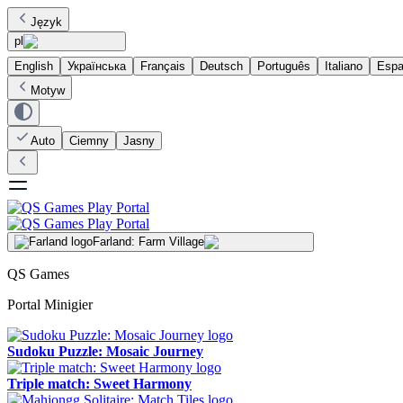
Język
pl
English
Українська
Français
Deutsch
Português
Italiano
Espa
Motyw
Auto
Ciemny
Jasny
Farland: Farm Village
QS Games
Portal Minigier
Sudoku Puzzle: Mosaic Journey
Triple match: Sweet Harmony