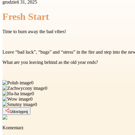
grudzień 31, 2025
Fresh Start
Time to burn away the bad vibes!
Leave “bad luck”, “bugs” and “stress” in the fire and step into the ne
What are you leaving behind as the old year ends?
0
0
0
0
0
Udostępnij
Komentarz