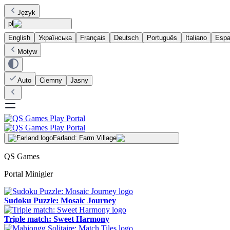
Język
pl
English
Українська
Français
Deutsch
Português
Italiano
Espa
Motyw
Auto
Ciemny
Jasny
Farland: Farm Village
QS Games
Portal Minigier
Sudoku Puzzle: Mosaic Journey
Triple match: Sweet Harmony