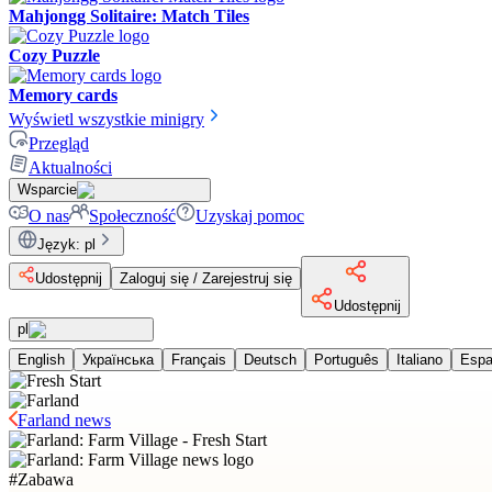
Mahjongg Solitaire: Match Tiles
Cozy Puzzle
Memory cards
Wyświetl wszystkie minigry
Przegląd
Aktualności
Wsparcie
O nas
Społeczność
Uzyskaj pomoc
Język
:
pl
Udostępnij
Zaloguj się / Zarejestruj się
Udostępnij
pl
English
Українська
Français
Deutsch
Português
Italiano
Espa
Farland news
#
Zabawa