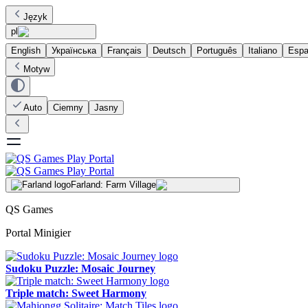
Język
pl
English
Українська
Français
Deutsch
Português
Italiano
Espa
Motyw
Auto
Ciemny
Jasny
Farland: Farm Village
QS Games
Portal Minigier
Sudoku Puzzle: Mosaic Journey
Triple match: Sweet Harmony