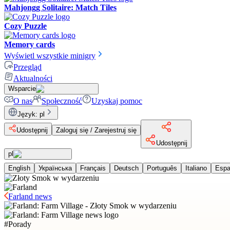
Mahjongg Solitaire: Match Tiles
Cozy Puzzle
Memory cards
Wyświetl wszystkie minigry
Przegląd
Aktualności
Wsparcie
O nas
Społeczność
Uzyskaj pomoc
Język
:
pl
Udostępnij
Zaloguj się / Zarejestruj się
Udostępnij
pl
English
Українська
Français
Deutsch
Português
Italiano
Espa
Farland news
#
Porady