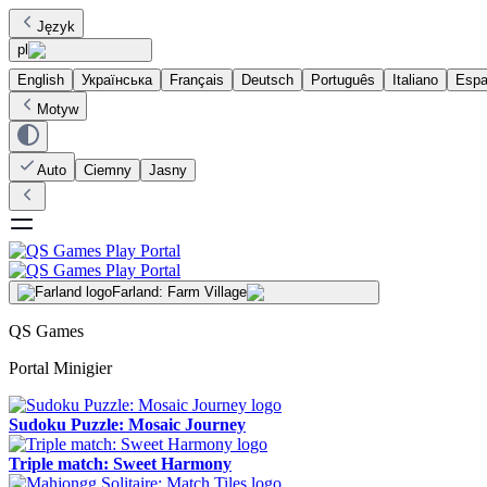
Język
pl
English
Українська
Français
Deutsch
Português
Italiano
Espa
Motyw
Auto
Ciemny
Jasny
Farland: Farm Village
QS Games
Portal Minigier
Sudoku Puzzle: Mosaic Journey
Triple match: Sweet Harmony