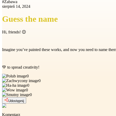
#
Zabawa
sierpień 14, 2024
Guess the name
Hi, friends! 😊
Imagine you’ve painted these works, and now you need to name them. We
💚 to spread creativity!
0
0
0
0
0
Udostępnij
Komentarz