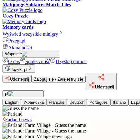
Mahjongg Solitaire: Match Tiles
Cozy Puzzle
Memory cards
Wyświetl wszystkie minigry
Przegląd
Aktualności
Wsparcie
O nas
Społeczność
Uzyskaj pomoc
Język
:
pl
Udostępnij
Zaloguj się / Zarejestruj się
Udostępnij
pl
English
Українська
Français
Deutsch
Português
Italiano
Espa
Farland news