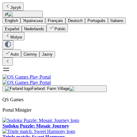
Język
pl
English
Українська
Français
Deutsch
Português
Italiano
Español
Nederlands
Polski
Motyw
Auto
Ciemny
Jasny
Farland: Farm Village
QS Games
Portal Minigier
Sudoku Puzzle: Mosaic Journey
Triple match: Sweet Harmony