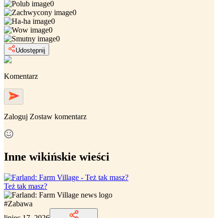
0
0
0
0
0
Udostępnij
Komentarz
Zaloguj
Zostaw komentarz
Inne wikińskie wieści
Też tak masz?
#
Zabawa
lipiec 17, 2026