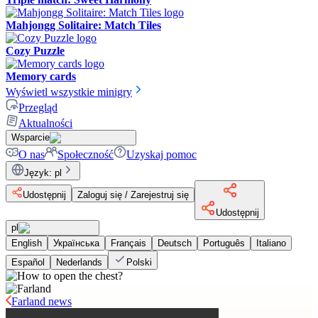
Mahjongg Solitaire: Match Tiles
Cozy Puzzle
Memory cards
Wyświetl wszystkie minigry
Przegląd
Aktualności
Wsparcie
O nas
Społeczność
Uzyskaj pomoc
Język
:
pl
Udostępnij
Zaloguj się / Zarejestruj się
Udostępnij
pl
English
Українська
Français
Deutsch
Português
Italiano
Español
Nederlands
Polski
Farland news