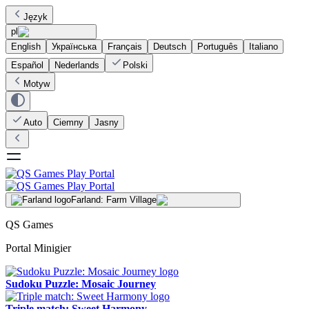
Język
pl
English
Українська
Français
Deutsch
Português
Italiano
Español
Nederlands
Polski
Motyw
Auto
Ciemny
Jasny
Farland: Farm Village
QS Games
Portal Minigier
Sudoku Puzzle: Mosaic Journey
Triple match: Sweet Harmony