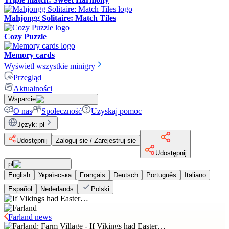
Mahjongg Solitaire: Match Tiles
Cozy Puzzle
Memory cards
Wyświetl wszystkie minigry
Przegląd
Aktualności
Wsparcie
O nas
Społeczność
Uzyskaj pomoc
Język
:
pl
Udostępnij
Zaloguj się / Zarejestruj się
Udostępnij
pl
English
Українська
Français
Deutsch
Português
Italiano
Español
Nederlands
Polski
Farland news