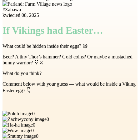
#
Zabawa
kwiecień 08, 2025
If Vikings had Easter…
What could be hidden inside their eggs? 😄
Beer? A tiny Thor’s hammer? Gold coins? Or maybe a mustached
bunny warrior? 🐰⚔️
What do you think?
Comment below with your guess — what would be inside a Viking
Easter egg? 👇
0
0
0
0
0