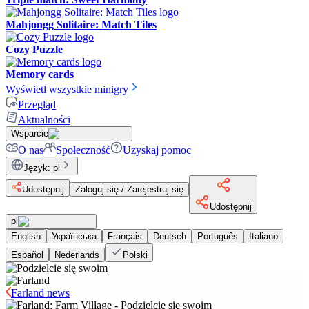
Mahjongg Solitaire: Match Tiles
Cozy Puzzle
Memory cards
Wyświetl wszystkie minigry
Przegląd
Aktualności
Wsparcie
O nas
Społeczność
Uzyskaj pomoc
Język
:
pl
Udostępnij
Zaloguj się / Zarejestruj się
Udostępnij
pl
English
Українська
Français
Deutsch
Português
Italiano
Español
Nederlands
Polski
Farland news