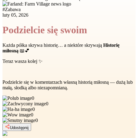
#
Zabawa
luty 05, 2026
Podzielcie się swoim
Każda półka skrywa historię… a niektóre skrywają
Historię
miłosną
📖💕
Teraz wasza kolej ✨
Podzielcie się w komentarzach własną historią miłosną — dużą lub
małą, słodką albo niezapomnianą.
0
0
0
0
0
Udostępnij