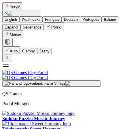
Język
pl
English
Українська
Français
Deutsch
Português
Italiano
Español
Nederlands
Polski
Motyw
Auto
Ciemny
Jasny
Farland: Farm Village
QS Games
Portal Minigier
Sudoku Puzzle: Mosaic Journey
Triple match: Sweet Harmony