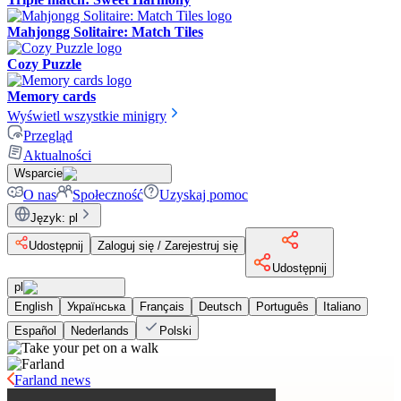
Mahjongg Solitaire: Match Tiles
Cozy Puzzle
Memory cards
Wyświetl wszystkie minigry
Przegląd
Aktualności
Wsparcie
O nas
Społeczność
Uzyskaj pomoc
Język
:
pl
Udostępnij
Zaloguj się / Zarejestruj się
Udostępnij
pl
English
Українська
Français
Deutsch
Português
Italiano
Español
Nederlands
Polski
Farland news