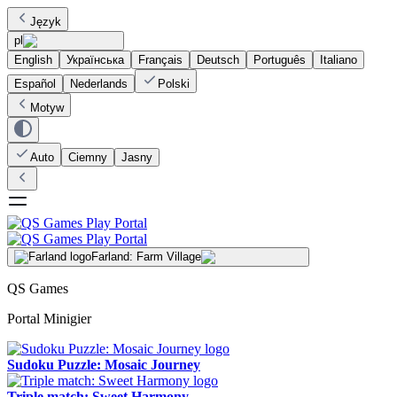
Język
pl
English
Українська
Français
Deutsch
Português
Italiano
Español
Nederlands
Polski
Motyw
Auto
Ciemny
Jasny
Farland: Farm Village
QS Games
Portal Minigier
Sudoku Puzzle: Mosaic Journey
Triple match: Sweet Harmony