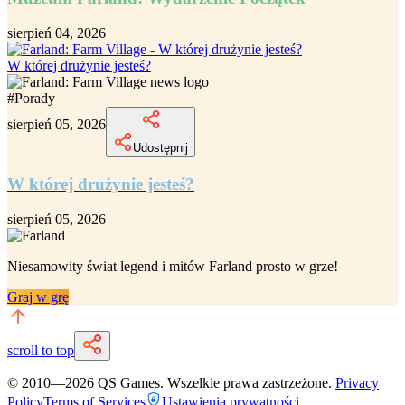
sierpień 04, 2026
W której drużynie jesteś?
#
Porady
sierpień 05, 2026
Udostępnij
W której drużynie jesteś?
sierpień 05, 2026
Niesamowity
świat legend i mitów Farland
prosto w grze!
Graj w grę
scroll to top
© 2010—
2026
QS Games.
Wszelkie prawa zastrzeżone.
Privacy
Policy
Terms of Services
Ustawienia prywatności