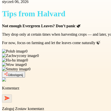
styczeń 06, 2026
Tips from Halvard
Not enough Evergreen Leaves? Don’t panic 🌿
They drop only at certain times when harvesting crops — and later, you
For now, focus on farming and let the leaves come naturally 🍃
0
0
0
0
0
Udostępnij
Komentarz
Zaloguj
Zostaw komentarz