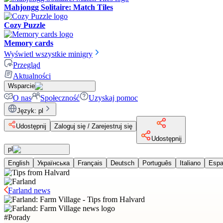
Mahjongg Solitaire: Match Tiles
Cozy Puzzle
Memory cards
Wyświetl wszystkie minigry
Przegląd
Aktualności
Wsparcie
O nas
Społeczność
Uzyskaj pomoc
Język
:
pl
Udostępnij
Zaloguj się / Zarejestruj się
Udostępnij
pl
English
Українська
Français
Deutsch
Português
Italiano
Espa
Farland news
#
Porady