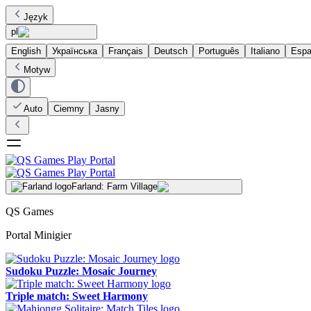
Język
pl
English
Українська
Français
Deutsch
Português
Italiano
Espa
Motyw
Auto
Ciemny
Jasny
Farland: Farm Village
QS Games
Portal Minigier
Sudoku Puzzle: Mosaic Journey
Triple match: Sweet Harmony