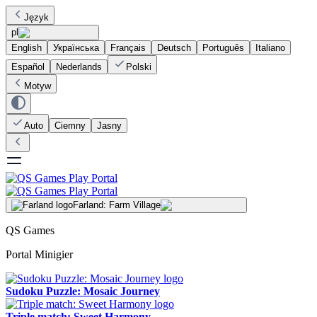
Język
pl
English
Українська
Français
Deutsch
Português
Italiano
Español
Nederlands
Polski
Motyw
Auto
Ciemny
Jasny
Farland: Farm Village
QS Games
Portal Minigier
Sudoku Puzzle: Mosaic Journey
Triple match: Sweet Harmony