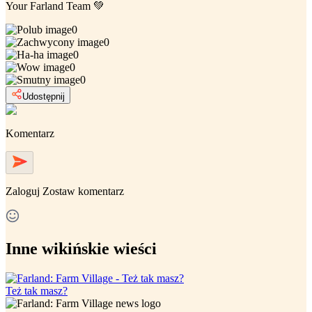
Your Farland Team 💚
0
0
0
0
0
Udostępnij
Komentarz
Zaloguj
Zostaw komentarz
Inne wikińskie wieści
Też tak masz?