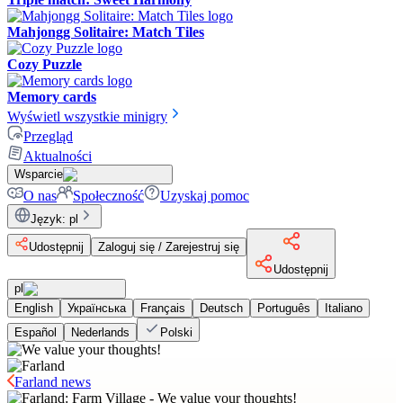
Mahjongg Solitaire: Match Tiles
Cozy Puzzle
Memory cards
Wyświetl wszystkie minigry
Przegląd
Aktualności
Wsparcie
O nas
Społeczność
Uzyskaj pomoc
Język
:
pl
Udostępnij
Zaloguj się / Zarejestruj się
Udostępnij
pl
English
Українська
Français
Deutsch
Português
Italiano
Español
Nederlands
Polski
Farland news