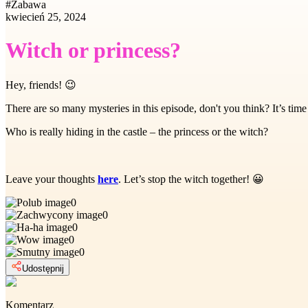
#
Zabawa
kwiecień 25, 2024
Witch or princess?
Hey, friends!
😉
There are so many mysteries in this episode, don't you think? It’s time t
Who is really hiding in the castle – the princess or the witch?
Leave your thoughts
here
. Let’s stop the witch together!
😀
0
0
0
0
0
Udostępnij
Komentarz