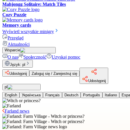
Mahjongg Solitaire: Match Tiles
Cozy Puzzle
Memory cards
Wyświetl wszystkie minigry
Przegląd
Aktualności
Wsparcie
O nas
Społeczność
Uzyskaj pomoc
Język
:
pl
Udostępnij
Zaloguj się / Zarejestruj się
Udostępnij
pl
English
Українська
Français
Deutsch
Português
Italiano
Espa
Farland news