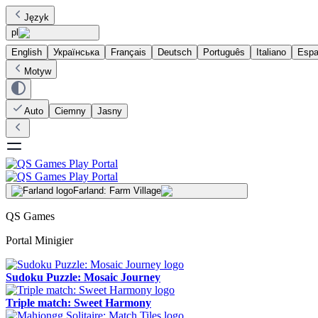
Język
pl
English
Українська
Français
Deutsch
Português
Italiano
Espa
Motyw
Auto
Ciemny
Jasny
Farland: Farm Village
QS Games
Portal Minigier
Sudoku Puzzle: Mosaic Journey
Triple match: Sweet Harmony