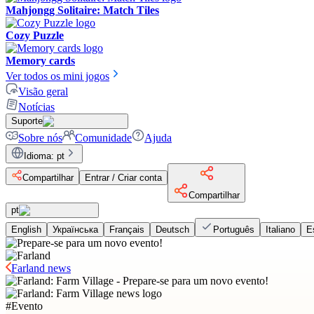
Mahjongg Solitaire: Match Tiles
Cozy Puzzle
Memory cards
Ver todos os mini jogos
Visão geral
Notícias
Suporte
Sobre nós
Comunidade
Ajuda
Idioma
:
pt
Compartilhar
Entrar / Criar conta
Compartilhar
pt
English
Українська
Français
Deutsch
Português
Italiano
E
Farland news
#
Evento