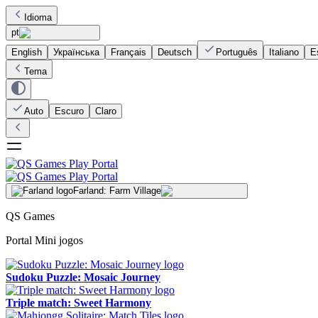
Idioma
pt
English
Українська
Français
Deutsch
Português
Italiano
E
Tema
Auto
Escuro
Claro
Farland: Farm Village
QS Games
Portal Mini jogos
Sudoku Puzzle: Mosaic Journey
Triple match: Sweet Harmony