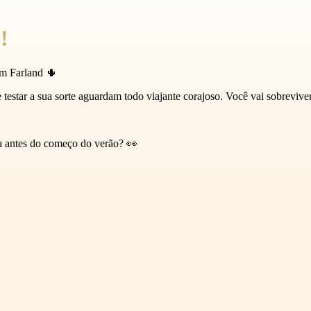
!
em Farland 🌵
e testar a sua sorte aguardam todo viajante corajoso. Você vai sobreviv
da antes do começo do verão? 👀