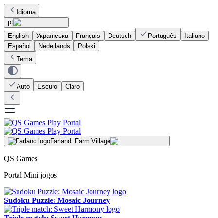
Idioma
pt
English
Українська
Français
Deutsch
Português
Italiano
Español
Nederlands
Polski
Tema
Auto
Escuro
Claro
Farland: Farm Village
QS Games
Portal Mini jogos
Sudoku Puzzle: Mosaic Journey
Triple match: Sweet Harmony