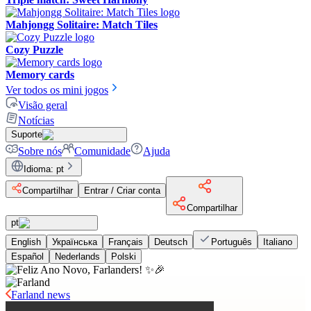
Mahjongg Solitaire: Match Tiles
Cozy Puzzle
Memory cards
Ver todos os mini jogos
Visão geral
Notícias
Suporte
Sobre nós
Comunidade
Ajuda
Idioma
:
pt
Compartilhar
Entrar / Criar conta
Compartilhar
pt
English
Українська
Français
Deutsch
Português
Italiano
Español
Nederlands
Polski
Farland news