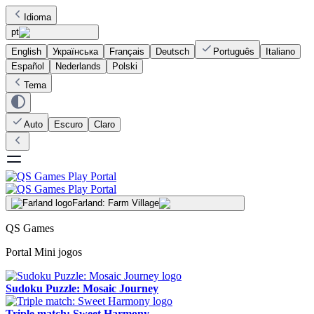
Idioma
pt
English
Українська
Français
Deutsch
Português
Italiano
Español
Nederlands
Polski
Tema
Auto
Escuro
Claro
Farland: Farm Village
QS Games
Portal Mini jogos
Sudoku Puzzle: Mosaic Journey
Triple match: Sweet Harmony