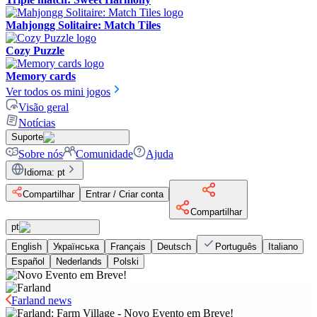
Mahjongg Solitaire: Match Tiles
Cozy Puzzle
Memory cards
Ver todos os mini jogos
Visão geral
Notícias
Suporte
Sobre nós
Comunidade
Ajuda
Idioma
:
pt
Compartilhar
Entrar / Criar conta
Compartilhar
pt
English
Українська
Français
Deutsch
Português
Italiano
Español
Nederlands
Polski
Farland news