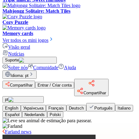
Mahjongg Solitaire: Match Tiles
Cozy Puzzle
Memory cards
Ver todos os mini jogos
Visão geral
Notícias
Suporte
Sobre nós
Comunidade
Ajuda
Idioma
:
pt
Compartilhar
Entrar / Criar conta
Compartilhar
pt
English
Українська
Français
Deutsch
Português
Italiano
Español
Nederlands
Polski
Farland news