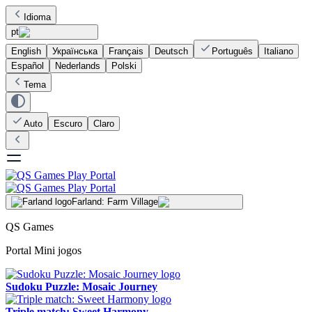
Idioma
pt
English
Українська
Français
Deutsch
Português
Italiano
Español
Nederlands
Polski
Tema
Auto
Escuro
Claro
Farland: Farm Village
QS Games
Portal Mini jogos
Sudoku Puzzle: Mosaic Journey
Triple match: Sweet Harmony