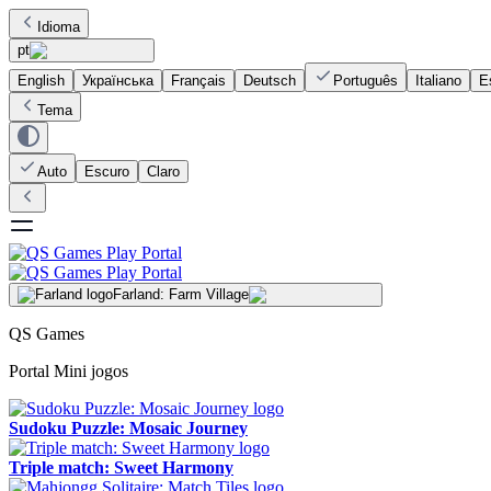
Idioma
pt
English
Українська
Français
Deutsch
Português
Italiano
E
Tema
Auto
Escuro
Claro
Farland: Farm Village
QS Games
Portal Mini jogos
Sudoku Puzzle: Mosaic Journey
Triple match: Sweet Harmony