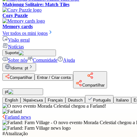
Mahjongg Solitaire: Match Tiles
Cozy Puzzle
Memory cards
Ver todos os mini jogos
Visão geral
Notícias
Suporte
Sobre nós
Comunidade
Ajuda
Idioma
:
pt
Compartilhar
Entrar / Criar conta
Compartilhar
pt
English
Українська
Français
Deutsch
Português
Italiano
E
Farland news
#
Atualização