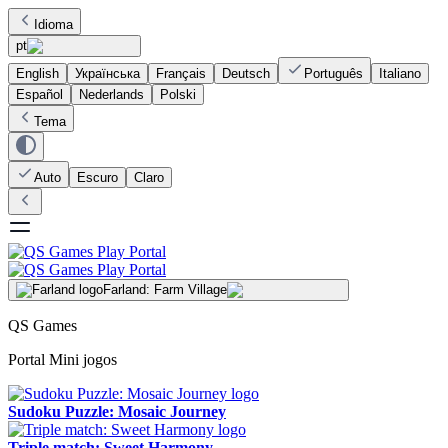
Idioma
pt
English
Українська
Français
Deutsch
Português
Italiano
Español
Nederlands
Polski
Tema
Auto
Escuro
Claro
Farland: Farm Village
QS Games
Portal Mini jogos
Sudoku Puzzle: Mosaic Journey
Triple match: Sweet Harmony