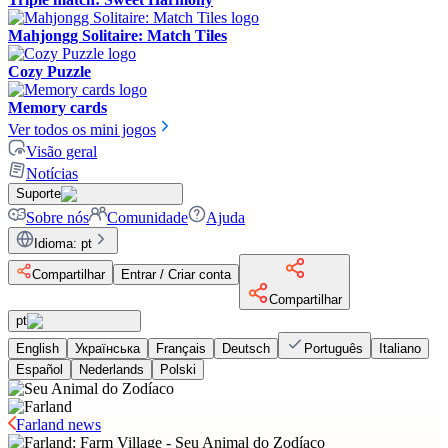
Mahjongg Solitaire: Match Tiles
Cozy Puzzle
Memory cards
Ver todos os mini jogos
Visão geral
Notícias
Suporte
Sobre nós
Comunidade
Ajuda
Idioma
:
pt
Compartilhar
Entrar / Criar conta
Compartilhar
pt
English
Українська
Français
Deutsch
Português
Italiano
Español
Nederlands
Polski
Farland news