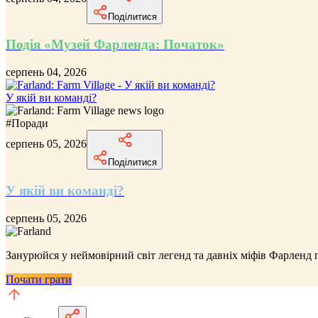
Поділитися
Подія «Музей Фарленда: Початок»
серпень 04, 2026
У якій ви команді?
#
Поради
серпень 05, 2026
Поділитися
У якій ви команді?
серпень 05, 2026
Занурюйся у неймовірний
світ легенд та давніх міфів Фарленд
п
Почати грати