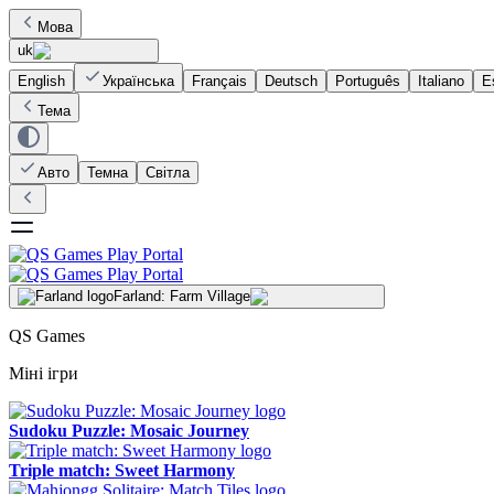
Мова
uk
English
Українська
Français
Deutsch
Português
Italiano
E
Тема
Авто
Темна
Світла
Farland: Farm Village
QS Games
Міні ігри
Sudoku Puzzle: Mosaic Journey
Triple match: Sweet Harmony