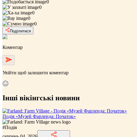
0
0
0
0
0
Поділитися
Коментар
Увійти
щоб залишити коментар
Інші вікінгські новини
Подія «Музей Фарленда: Початок»
#
Подія
серпень 04, 2026