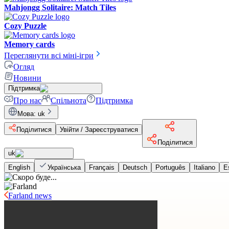
Mahjongg Solitaire: Match Tiles
Cozy Puzzle
Memory cards
Переглянути всі міні-ігри
Огляд
Новини
Підтримка
Про нас
Спільнота
Підтримка
Мова
:
uk
Поділитися
Увійти / Зареєструватися
Поділитися
uk
English
Українська
Français
Deutsch
Português
Italiano
E
Farland news