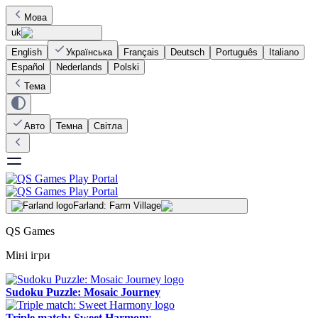
Мова
uk
English
Українська
Français
Deutsch
Português
Italiano
Español
Nederlands
Polski
Тема
Авто
Темна
Світла
Farland: Farm Village
QS Games
Міні ігри
Sudoku Puzzle: Mosaic Journey
Triple match: Sweet Harmony