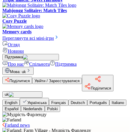
Mahjongg Solitaire: Match Tiles
Cozy Puzzle
Memory cards
Переглянути всі міні-ігри
Огляд
Новини
Підтримка
Про нас
Спільнота
Підтримка
Мова
:
uk
Поділитися
Увійти / Зареєструватися
Поділитися
uk
English
Українська
Français
Deutsch
Português
Italiano
Español
Nederlands
Polski
Farland news