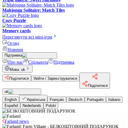
Mahjongg Solitaire: Match Tiles
Cozy Puzzle
Memory cards
Переглянути всі міні-ігри
Огляд
Новини
Підтримка
Про нас
Спільнота
Підтримка
Мова
:
uk
Поділитися
Увійти / Зареєструватися
Поділитися
uk
English
Українська
Français
Deutsch
Português
Italiano
Español
Nederlands
Polski
Farland news