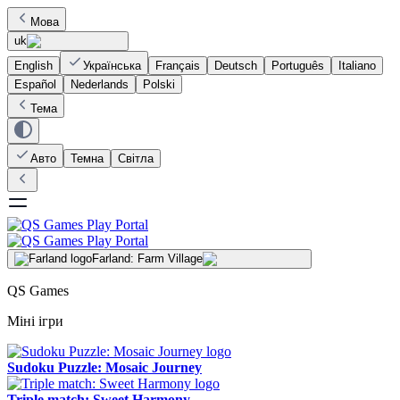
Мова
uk
English
Українська
Français
Deutsch
Português
Italiano
Español
Nederlands
Polski
Тема
Авто
Темна
Світла
Farland: Farm Village
QS Games
Міні ігри
Sudoku Puzzle: Mosaic Journey
Triple match: Sweet Harmony