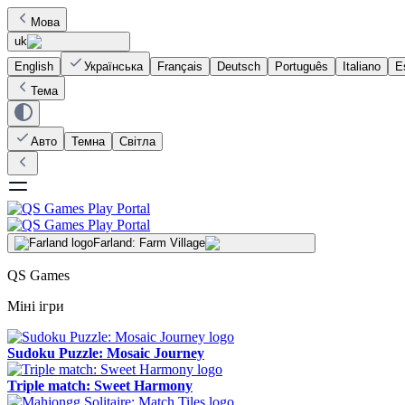
Мова
uk
English
Українська
Français
Deutsch
Português
Italiano
E
Тема
Авто
Темна
Світла
Farland: Farm Village
QS Games
Міні ігри
Sudoku Puzzle: Mosaic Journey
Triple match: Sweet Harmony