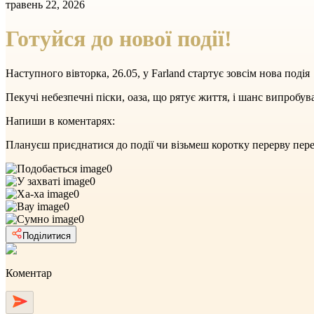
травень 22, 2026
Готуйся до нової події!
Наступного вівторка, 26.05, у Farland стартує зовсім нова подія
Пекучі небезпечні піски, оаза, що рятує життя, і шанс випробу
Напиши в коментарях:
Плануєш приєднатися до події чи візьмеш коротку перерву пере
0
0
0
0
0
Поділитися
Коментар