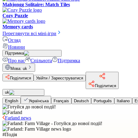
Mahjongg Solitaire: Match Tiles
Cozy Puzzle
Memory cards
Переглянути всі міні-ігри
Огляд
Новини
Підтримка
Про нас
Спільнота
Підтримка
Мова
:
uk
Поділитися
Увійти / Зареєструватися
Поділитися
uk
English
Українська
Français
Deutsch
Português
Italiano
E
Farland news
#
Подія