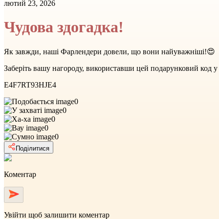
лютий 23, 2026
Чудова здогадка!
Як завжди, наші Фарлендери довели, що вони найуважніші!😍
Заберіть вашу нагороду, використавши цей подарунковий код у 
E4F7RT93HJE4
0
0
0
0
0
Поділитися
Коментар
Увійти
щоб залишити коментар