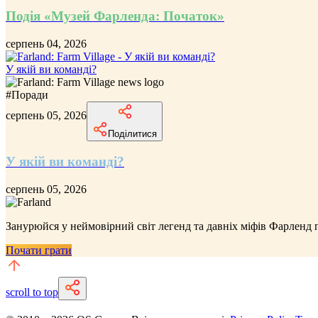
Подія «Музей Фарленда: Початок»
серпень 04, 2026
У якій ви команді?
#
Поради
серпень 05, 2026
Поділитися
У якій ви команді?
серпень 05, 2026
Занурюйся у неймовірний
світ легенд та давніх міфів Фарленд
п
Почати грати
scroll to top