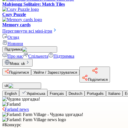
Mahjongg Solitaire: Match Tiles
Cozy Puzzle
Memory cards
Переглянути всі міні-ігри
Огляд
Новини
Підтримка
Про нас
Спільнота
Підтримка
Мова
:
uk
Поділитися
Увійти / Зареєструватися
Поділитися
uk
English
Українська
Français
Deutsch
Português
Italiano
E
Farland news
#
Конкурс