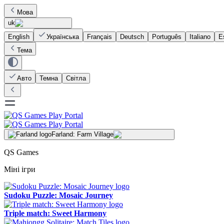
Мова
uk
English
Українська
Français
Deutsch
Português
Italiano
E
Тема
Авто
Темна
Світла
Farland: Farm Village
QS Games
Міні ігри
Sudoku Puzzle: Mosaic Journey
Triple match: Sweet Harmony