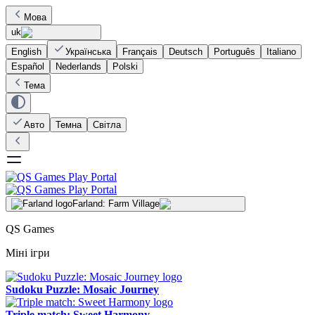
Мова
uk
English
Українська
Français
Deutsch
Português
Italiano
Español
Nederlands
Polski
Тема
Авто
Темна
Світла
Farland: Farm Village
QS Games
Міні ігри
Sudoku Puzzle: Mosaic Journey
Triple match: Sweet Harmony