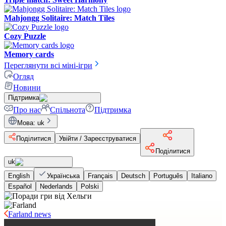
Mahjongg Solitaire: Match Tiles
Cozy Puzzle
Memory cards
Переглянути всі міні-ігри
Огляд
Новини
Підтримка
Про нас
Спільнота
Підтримка
Мова
:
uk
Поділитися
Увійти / Зареєструватися
Поділитися
uk
English
Українська
Français
Deutsch
Português
Italiano
Español
Nederlands
Polski
Farland news