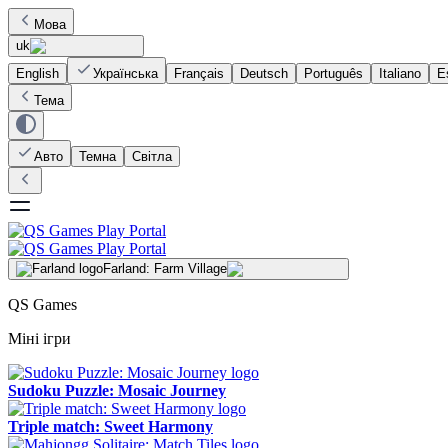
Мова
uk
English
Українська
Français
Deutsch
Português
Italiano
E
Тема
Авто
Темна
Світла
Farland: Farm Village
QS Games
Міні ігри
Sudoku Puzzle: Mosaic Journey
Triple match: Sweet Harmony