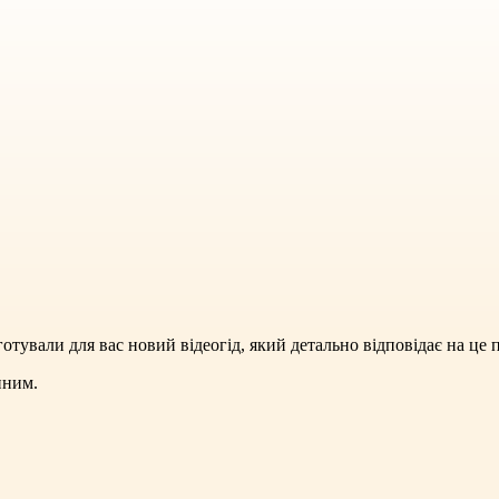
готували для вас новий відеогід, який детально відповідає на ц
пним.