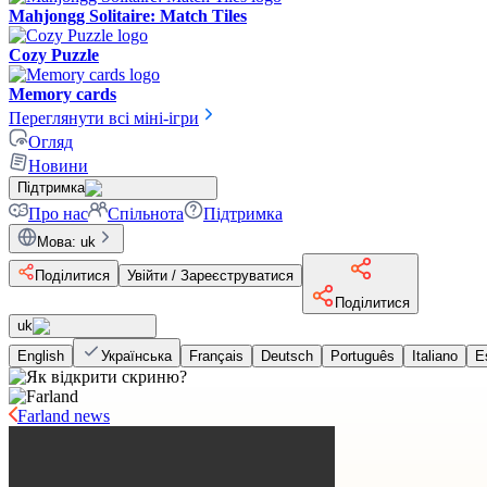
Mahjongg Solitaire: Match Tiles
Cozy Puzzle
Memory cards
Переглянути всі міні-ігри
Огляд
Новини
Підтримка
Про нас
Спільнота
Підтримка
Мова
:
uk
Поділитися
Увійти / Зареєструватися
Поділитися
uk
English
Українська
Français
Deutsch
Português
Italiano
E
Farland news