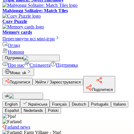
Mahjongg Solitaire: Match Tiles
Cozy Puzzle
Memory cards
Переглянути всі міні-ігри
Огляд
Новини
Підтримка
Про нас
Спільнота
Підтримка
Мова
:
uk
Поділитися
Увійти / Зареєструватися
Поділитися
uk
English
Українська
Français
Deutsch
Português
Italiano
Español
Nederlands
Polski
Farland news