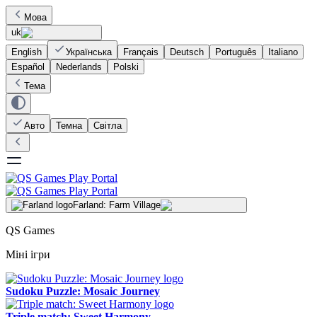
Мова
uk
English
Українська
Français
Deutsch
Português
Italiano
Español
Nederlands
Polski
Тема
Авто
Темна
Світла
Farland: Farm Village
QS Games
Міні ігри
Sudoku Puzzle: Mosaic Journey
Triple match: Sweet Harmony