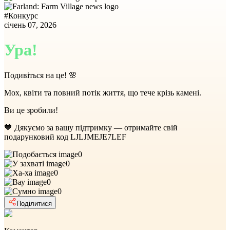
#
Конкурс
січень 07, 2026
Ура!
Подивіться на це! 🌸
Мох, квіти та повний потік життя, що тече крізь камені.
Ви це зробили!
💙 Дякуємо за вашу підтримку — отримайте свій
подарунковий код LJLJMEJE7LEF
0
0
0
0
0
Поділитися