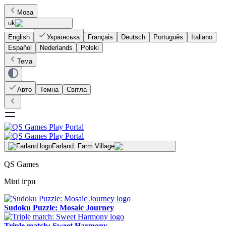
Мова
uk
English
Українська
Français
Deutsch
Português
Italiano
Español
Nederlands
Polski
Тема
Авто
Темна
Світла
Farland: Farm Village
QS Games
Міні ігри
Sudoku Puzzle: Mosaic Journey
Triple match: Sweet Harmony