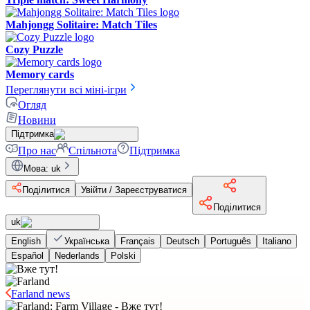
Mahjongg Solitaire: Match Tiles
Cozy Puzzle
Memory cards
Переглянути всі міні-ігри
Огляд
Новини
Підтримка
Про нас
Спільнота
Підтримка
Мова
:
uk
Поділитися
Увійти / Зареєструватися
Поділитися
uk
English
Українська
Français
Deutsch
Português
Italiano
Español
Nederlands
Polski
Farland news