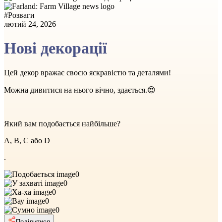
#
Розваги
лютий 24, 2026
Нові декорації
Цей декор вражає своєю яскравістю та деталями!
Можна дивитися на нього вічно, здається.😍
Який вам подобається найбільше?
A, B, C або D
.
0
0
0
0
0
Поділитися