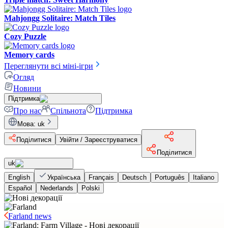
Mahjongg Solitaire: Match Tiles
Cozy Puzzle
Memory cards
Переглянути всі міні-ігри
Огляд
Новини
Підтримка
Про нас
Спільнота
Підтримка
Мова
:
uk
Поділитися
Увійти / Зареєструватися
Поділитися
uk
English
Українська
Français
Deutsch
Português
Italiano
Español
Nederlands
Polski
Farland news