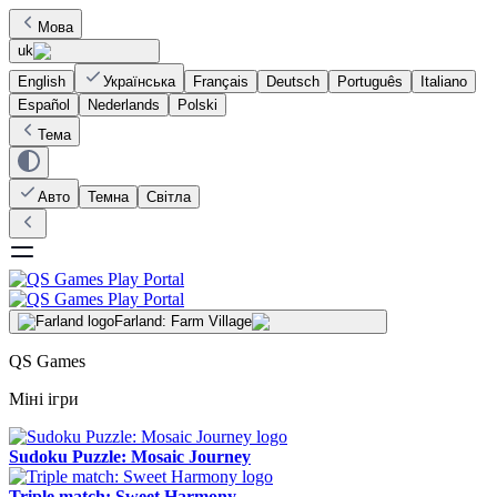
Мова
uk
English
Українська
Français
Deutsch
Português
Italiano
Español
Nederlands
Polski
Тема
Авто
Темна
Світла
Farland: Farm Village
QS Games
Міні ігри
Sudoku Puzzle: Mosaic Journey
Triple match: Sweet Harmony