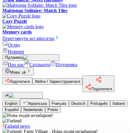
Mahjongg Solitaire: Match Tiles
Cozy Puzzle
Memory cards
Переглянути всі міні-ігри
Огляд
Новини
Підтримка
Про нас
Спільнота
Підтримка
Мова
:
uk
Поділитися
Увійти / Зареєструватися
Поділитися
uk
English
Українська
Français
Deutsch
Português
Italiano
Español
Nederlands
Polski
Farland news