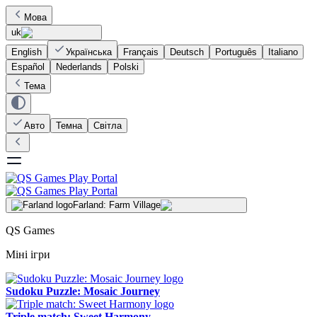
Мова
uk
English
Українська
Français
Deutsch
Português
Italiano
Español
Nederlands
Polski
Тема
Авто
Темна
Світла
Farland: Farm Village
QS Games
Міні ігри
Sudoku Puzzle: Mosaic Journey
Triple match: Sweet Harmony