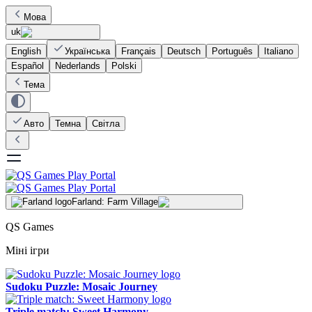
Мова
uk
English
Українська
Français
Deutsch
Português
Italiano
Español
Nederlands
Polski
Тема
Авто
Темна
Світла
Farland: Farm Village
QS Games
Міні ігри
Sudoku Puzzle: Mosaic Journey
Triple match: Sweet Harmony