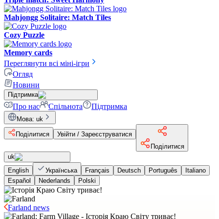
Mahjongg Solitaire: Match Tiles
Cozy Puzzle
Memory cards
Переглянути всі міні-ігри
Огляд
Новини
Підтримка
Про нас
Спільнота
Підтримка
Мова
:
uk
Поділитися
Увійти / Зареєструватися
Поділитися
uk
English
Українська
Français
Deutsch
Português
Italiano
Español
Nederlands
Polski
Farland news