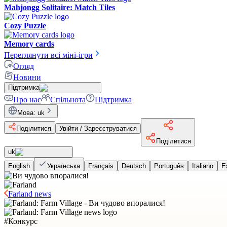
Mahjongg Solitaire: Match Tiles
Cozy Puzzle
Memory cards
Переглянути всі міні-ігри
Огляд
Новини
Підтримка
Про нас
Спільнота
Підтримка
Мова
:
uk
Поділитися
Увійти / Зареєструватися
Поділитися
uk
English
Українська
Français
Deutsch
Português
Italiano
E
Farland news
#
Конкурс