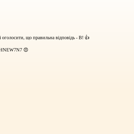
 оголосити, що правильна відповідь - B! 👍
HJ3HNEW7N7 😍