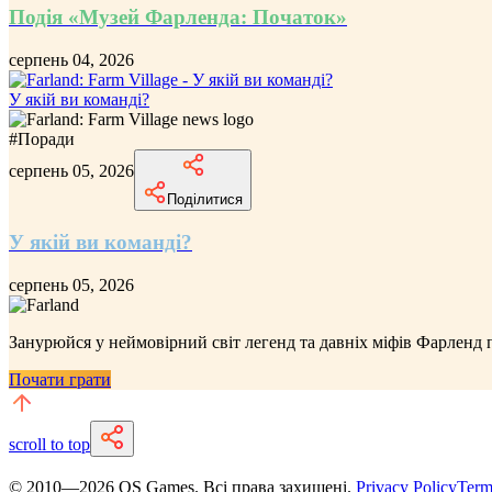
Подія «Музей Фарленда: Початок»
серпень 04, 2026
У якій ви команді?
#
Поради
серпень 05, 2026
Поділитися
У якій ви команді?
серпень 05, 2026
Занурюйся у неймовірний
світ легенд та давніх міфів Фарленд
п
Почати грати
scroll to top
© 2010—
2026
QS Games.
Всі права захищені.
Privacy Policy
Term