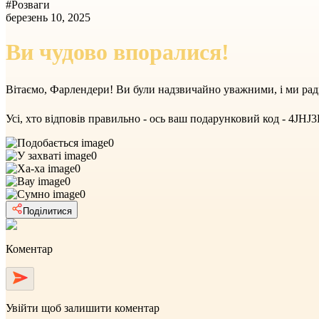
#
Розваги
березень 10, 2025
Ви чудово впоралися!
Вітаємо, Фарлендери! Ви були надзвичайно уважними, і ми раді
Усі, хто відповів правильно - ось ваш подарунковий код - 4J
0
0
0
0
0
Поділитися
Коментар
Увійти
щоб залишити коментар