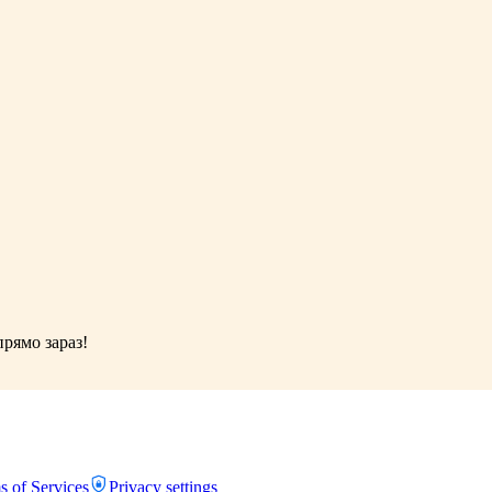
рямо зараз!
s of Services
Privacy settings