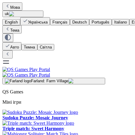
Мова
uk
English
Українська
Français
Deutsch
Português
Italiano
E
Тема
Авто
Темна
Світла
Farland: Farm Village
QS Games
Міні ігри
Sudoku Puzzle: Mosaic Journey
Triple match: Sweet Harmony