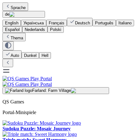
Sprache
de
English
Українська
Français
Deutsch
Português
Italiano
Español
Nederlands
Polski
Thema
Auto
Dunkel
Hell
Farland: Farm Village
QS Games
Portal-Minispiele
Sudoku Puzzle: Mosaic Journey
Triple match: Sweet Harmony