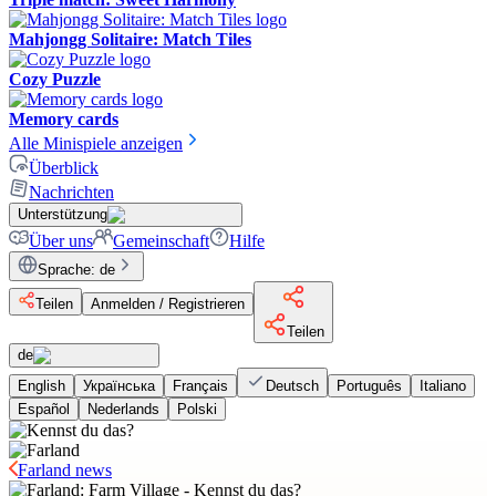
Mahjongg Solitaire: Match Tiles
Cozy Puzzle
Memory cards
Alle Minispiele anzeigen
Überblick
Nachrichten
Unterstützung
Über uns
Gemeinschaft
Hilfe
Sprache
:
de
Teilen
Anmelden / Registrieren
Teilen
de
English
Українська
Français
Deutsch
Português
Italiano
Español
Nederlands
Polski
Farland news