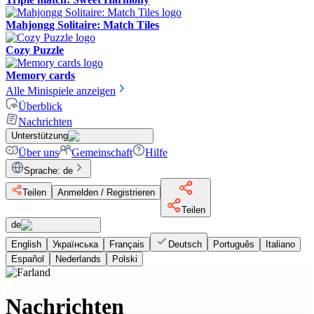
Mahjongg Solitaire: Match Tiles
Cozy Puzzle
Memory cards
Alle Minispiele anzeigen
Überblick
Nachrichten
Unterstützung
Über uns
Gemeinschaft
Hilfe
Sprache
:
de
Teilen
Anmelden / Registrieren
Teilen
de
English
Українська
Français
Deutsch
Português
Italiano
Español
Nederlands
Polski
Nachrichten