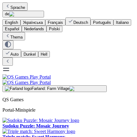
Sprache
de
English
Українська
Français
Deutsch
Português
Italiano
Español
Nederlands
Polski
Thema
Auto
Dunkel
Hell
Farland: Farm Village
QS Games
Portal-Minispiele
Sudoku Puzzle: Mosaic Journey
Triple match: Sweet Harmony